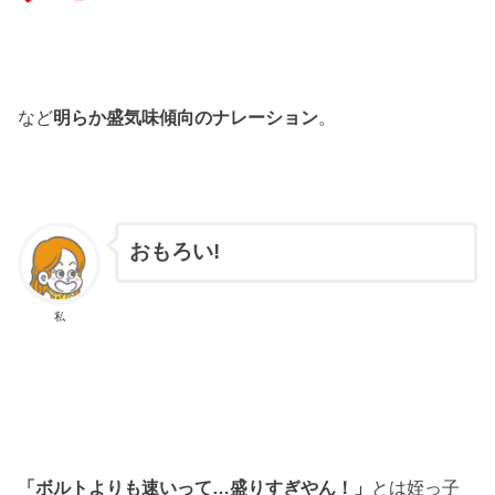
など
明らか盛気味傾向のナレーション
。
おもろい!
私
「ボルトよりも速いって…盛りすぎやん！」
とは姪っ子