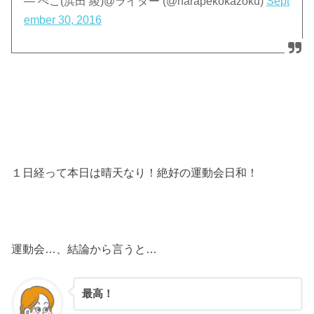
— ぺこ(浜田 綾)@ライター (@harapekokazoku)
Sept
ember 30, 2016
１日経って本日は晴天なり！絶好の運動会日和！
運動会…、結論から言うと…
最高！