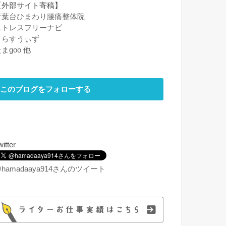
【外部サイト寄稿】
青葉台ひまわり腰痛整体院
ストレスフリーナビ
くらすうぃず
まgoo
他
このブログをフォローする
witter
hamadaaya914さんのツイート