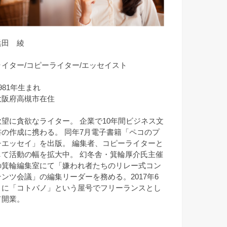
浜田 綾
ライター/コピーライター/エッセイスト
981年生まれ
大阪府高槻市在住
欲望に貪欲なライター。 企業で10年間ビジネス文
書の作成に携わる。 同年7月電子書籍「ペコのプ
チエッセイ」を出版。 編集者、コピーライターと
して活動の幅を拡大中。 幻冬舎・箕輪厚介氏主催
の箕輪編集室にて「嫌われ者たちのリレー式コン
テンツ会議」の編集リーダーを務める。2017年6
月に「コトバノ」という屋号でフリーランスとし
て開業。