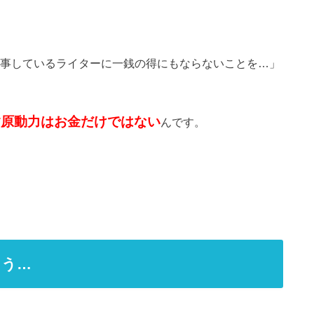
事しているライターに一銭の得にもならないことを…」
す原動力はお金だけではない
んです。
ろう…