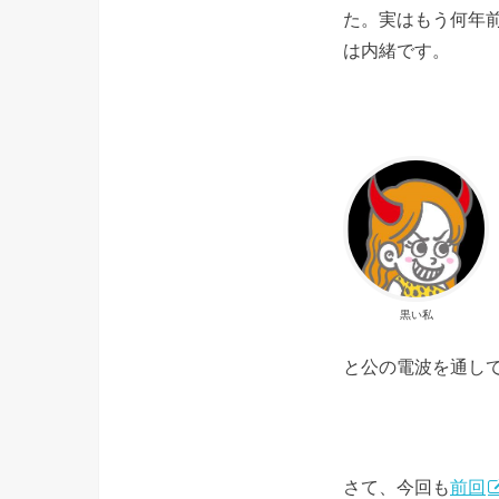
た。実はもう何年
は内緒です。
黒い私
と公の電波を通し
さて、今回も
前回