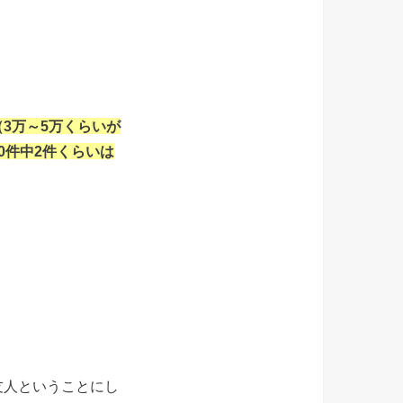
3万～5万くらいが
0件中2件くらいは
友人ということにし