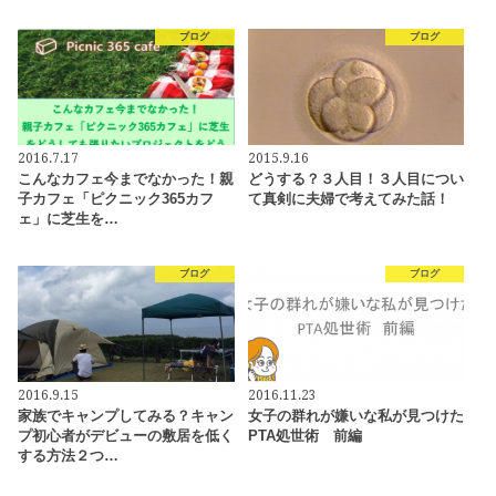
ブログ
ブログ
2016.7.17
2015.9.16
こんなカフェ今までなかった！親
どうする？３人目！３人目につい
子カフェ「ピクニック365カフ
て真剣に夫婦で考えてみた話！
ェ」に芝生を…
ブログ
ブログ
2016.9.15
2016.11.23
家族でキャンプしてみる？キャン
女子の群れが嫌いな私が見つけた
プ初心者がデビューの敷居を低く
PTA処世術 前編
する方法２つ…