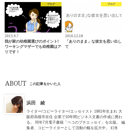
ブログ
ブログ
2015.9.7
2016.12.18
我が家の幼稚園選びのポイント!
「ありのまま」な彼女を思い出し
ワーキングマザーでも幼稚園はア
て
リです！
ABOUT
この記事をかいた人
浜田 綾
ライター/コピーライター/エッセイスト 1981年生まれ 大
阪府高槻市在住 企業で10年間ビジネス文書の作成に携わ
る。 同年7月電子書籍「ペコのプチエッセイ」を出版。 編
集者、コピーライターとして活動の幅を拡大中。 幻冬