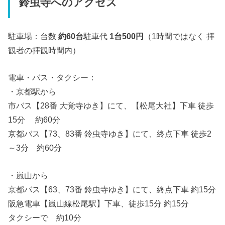
鈴虫寺へのアクセス
駐車場：台数
約
60
台
駐車代
1
台
500
円
（1時間ではなく 拝
観者の拝観時間内）
電車・バス・タクシー：
・京都駅から
市バス【28番 大覚寺ゆき】にて、【松尾大社】下車 徒歩
15分 約60分
京都バス【73、83番 鈴虫寺ゆき】にて、終点下車 徒歩2
～3分 約60分
・嵐山から
京都バス【63、73番 鈴虫寺ゆき】にて、終点下車 約15分
阪急電車【嵐山線松尾駅】下車、徒歩15分 約15分
タクシーで 約10分