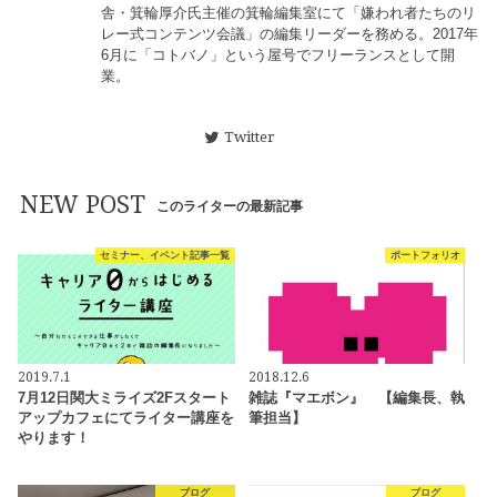
舎・箕輪厚介氏主催の箕輪編集室にて「嫌われ者たちのリ
レー式コンテンツ会議」の編集リーダーを務める。2017年
6月に「コトバノ」という屋号でフリーランスとして開
業。
Twitter
NEW POST
このライターの最新記事
セミナー、イベント記事一覧
ポートフォリオ
2019.7.1
2018.12.6
7月12日関大ミライズ2Fスタート
雑誌『マエボン』 【編集長、執
アップカフェにてライター講座を
筆担当】
やります！
ブログ
ブログ